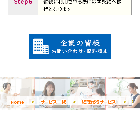
Step６
継続に利用される際には本契約へ移
行となります。
Home
>
サービス一覧
>
経理代行サービス
>
経