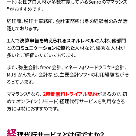
ート）女性プロ人材が多数在籍しているSenroのママランス
®がおすすめです。
経理部、税理士事務所、会計事務所出身の経験者のみが活
躍しております。
１人で
決算申告を終えられるスキルレベル
の人材、他部門
との
コミュニケーションに優れた
人材など、優秀な人材が
多いとご評価いただいております。
また、弥生会計、freee会計、マネーフォワードクラウド会計、
MJS かんたん！会計など、主要会計ソフトの利用経験者がそ
ろっています。
ママランス®なら、
２時間無料トライアル契約
があるので、初
めてオンライン（リモート）経理代行サービスを利用なさる
方には特におすすめです。
経
理代行サービスとは何ですか？