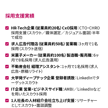
採用支援実績
HR-Tech企業（従業員約20名）CxO採用
：CTO・CHRO
採用支援（スカウト／媒体選定／カジュアル面談）半年
で成功
求人広告代理店（従業員約50名）営業職
：3ヶ月で1名
採用（スカウト送信）
米菓子メーカー（従業員約100名）製造職・販売職
：6ヶ
月で8名採用（求人広告運用）
不動産会社 経理アシスタント
：1ヶ月で1名採用（求人
広告・原稿リライト）
大学発ディープテック企業 登録者誘致
：LinkedInでタ
ーゲットスカウト
IT企業 営業・ビジネスサイド職
：AMBI／LinkedInなど
を用いたスカウト採用
1人社長の人材紹介会社立ち上げ支援
：リサーチャー
としてスカウト・面談調整